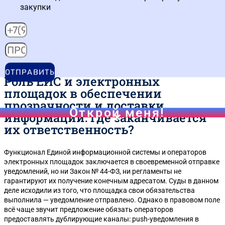
скриншоты папки «Спам» с датой и временем получения;
закупки
логи сервера входящей почты;
нотариально заверенные протоколы осмотра
электронной почты.
Так формируется стандарт доказывания «технического форс-
мажора» в цифровой среде закупок.
ОТПРАВИТЬ
Роль ЕИС и электронных
площадок в обеспечении
прозрачности и доставки
Открой меня!
информации: где заканчивается
их ответственность?
Функционал Единой информационной системы и операторов
электронных площадок заключается в своевременной отправке
уведомлений, но ни Закон № 44-ФЗ, ни регламенты не
гарантируют их получение конечным адресатом. Суды в данном
деле исходили из того, что площадка свои обязательства
выполнила — уведомление отправлено. Однако в правовом поле
всё чаще звучит предложение обязать операторов
предоставлять дублирующие каналы: push-уведомления в