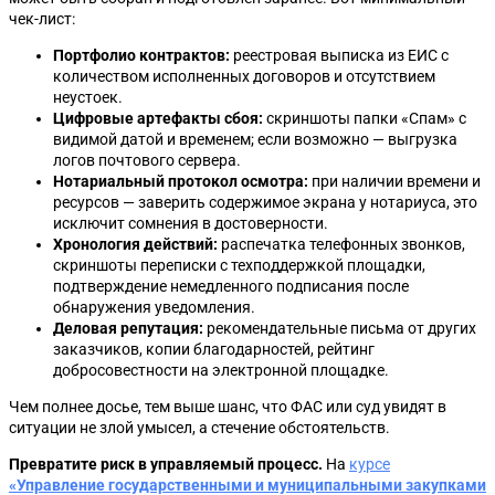
чек-лист:
Портфолио контрактов:
реестровая выписка из ЕИС с
количеством исполненных договоров и отсутствием
неустоек.
Цифровые артефакты сбоя:
скриншоты папки «Спам» с
видимой датой и временем; если возможно — выгрузка
логов почтового сервера.
Нотариальный протокол осмотра:
при наличии времени и
ресурсов — заверить содержимое экрана у нотариуса, это
исключит сомнения в достоверности.
Хронология действий:
распечатка телефонных звонков,
скриншоты переписки с техподдержкой площадки,
подтверждение немедленного подписания после
обнаружения уведомления.
Деловая репутация:
рекомендательные письма от других
заказчиков, копии благодарностей, рейтинг
добросовестности на электронной площадке.
Чем полнее досье, тем выше шанс, что ФАС или суд увидят в
ситуации не злой умысел, а стечение обстоятельств.
Превратите риск в управляемый процесс.
На
курсе
«Управление государственными и муниципальными закупками