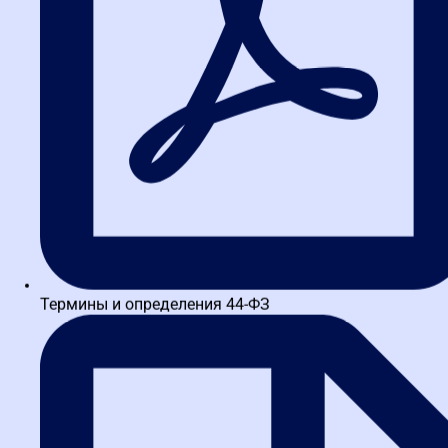
эффективного и законопослушного поставщика.
Хотите
научиться предвидеть
подобные риски и грамотно
защищать интересы компании в ФАС?
На
экспресс-курсе
«Руководство организацией — заказчиком
по 44-ФЗ»
мы детально разбираем судебную практику 2026
года, алгоритмы сбора цифровых доказательств и стратегии
оспаривания решений контрольных органов.
[Посмотреть программу и записаться →]
Суды все чаще защищают бизнес, если тот действовал
добросовестно, но стал жертвой цифровой среды. Однако
рассчитывать только на правосудие рискованно. В следующих
разделах разберем, как настроить процессы, чтобы избавить
себя от перспективы судебных тяжб.
Термины и определения 44-ФЗ
Принципы контрактной
системы: теоретический
фундамент дела
Спор о «спам-письме» не просто казус, а лакмусовая бумажка
зрелости правоприменения. Чтобы понять, почему суды