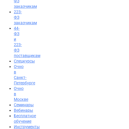
ФЗ
заказчикам
223-
ФЗ
заказчикам
44-
ФЗ
и
223-
ФЗ
поставщикам
Спецкурсы
Очно
в
Санкт-
Петербурге
Очно
в
Москве
Семинары
Вход на портал
Вебинары
8 (800) 200-85-28
Бесплатное
обучение
Инструменты