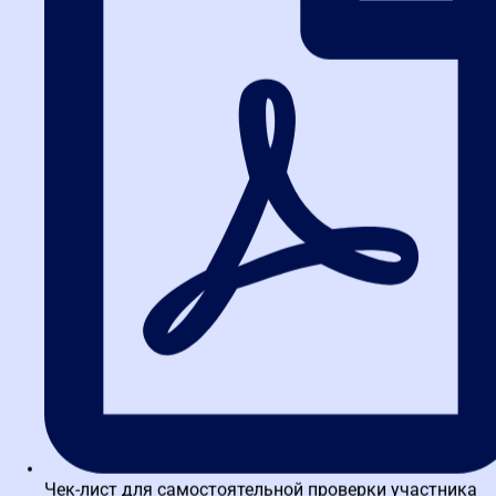
которые он воплощает. Судебная система всё увереннее
разделяет технический риск и виновное поведение, а понятие
«информационная безопасность участника» обретает правовые
очертания.
«Виноват ли спам?»: как судебная
практика 2025-2026 гг. трактует
риски владения ПО и почтовыми
сервисами
Тренд последних лет — признание, что спам-фильтры, сбои
криптопровайдеров и ошибки браузеров не всегда находятся в
зоне полного контроля участника. В решениях ФАС и
арбитражных судов всё чаще встречается позиция: если
поставщик продемонстрировал, что сбой действительно был, а
не явился следствием умышленного игнорирования, — санкции в
виде РНП не применяются. Аналогичный подход
территориальные органы ФАС начали транслировать ещё в 2024
году; теперь же он подкреплён тремя инстанциями арбитража.
Ключевые доказательства, которые принимают суды:
Чек-лист для самостоятельной проверки участника