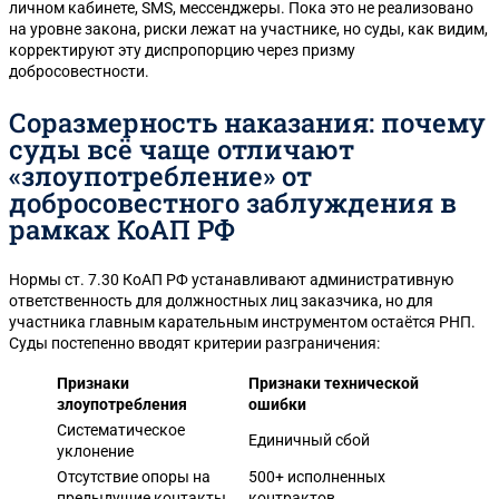
личном кабинете, SMS, мессенджеры. Пока это не реализовано
на уровне закона, риски лежат на участнике, но суды, как видим,
корректируют эту диспропорцию через призму
добросовестности.
Соразмерность наказания: почему
суды всё чаще отличают
«злоупотребление» от
добросовестного заблуждения в
рамках КоАП РФ
Нормы ст. 7.30 КоАП РФ устанавливают административную
ответственность для должностных лиц заказчика, но для
участника главным карательным инструментом остаётся РНП.
Суды постепенно вводят критерии разграничения:
Признаки
Признаки технической
злоупотребления
ошибки
Систематическое
Единичный сбой
уклонение
Отсутствие опоры на
500+ исполненных
предыдущие контакты
контрактов