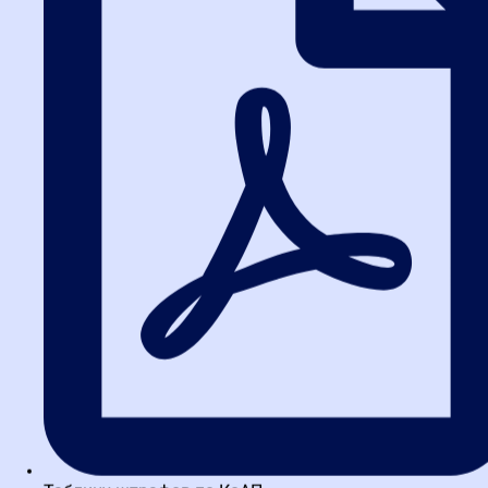
единогласно отменили включение в РНП, нужно обратиться к
трём фундаментальным принципам, заложенным в Законе № 44-
ФЗ. Именно они предопределили финал дела, несмотря на
формальное нарушение регламента.
Принцип обеспечения
конкуренции (Ст. 8 44-ФЗ): равные
условия против необоснованных
ограничений
Принцип, закреплённый в ст. 8 Закона о контрактной системе,
декларирует создание равных условий для всех участников и
запрет на любые действия, необоснованно ограничивающие
число поставщиков. Включение в РНП автоматически лишает
компанию права участвовать в торгах на два года — это самое
жёсткое ограничение конкуренции, которое может быть
применено.
Ключевой вопрос кейса: являлось ли наказание
несоразмерным? Суды ответили утвердительно. Формальный
подход контрольного органа превращал санкцию в барьер для
опытного игрока, который не имел ни умысла, ни мотивации