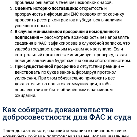
проблема решается в течение нескольких часов.
Оценить историю поставщика:
открытость и
прозрачность информации ЕИС позволяют заказчику
проверить реестр контрактов и убедиться в наличии
успешного опыта.
В случае минимальной просрочки и немедленного
подписания
— рассмотреть возможность не направлять
сведения в ФАС, зафиксировав в служебной записке, что
ущерба государственным нуждам не наступило. Если
контрольный орган всё же инициирует проверку, такая
позиция заказчика будет смягчающим обстоятельством.
При существенной просрочке
и отсутствии реакции —
действовать по букве закона, формируя протокол
уклонения. При этом обязательно приложить все
доказательства попыток коммуникации, чтобы
впоследствии не быть обвинённым в пассивном
ожидании.
Как собирать доказательства
добросовестности для ФАС и суда
Пакет доказательств, спасший компанию в описанном кейсе,
может быть собран и подготовлен заранее. Вот минимальный