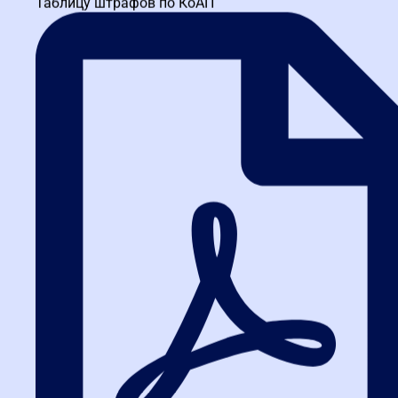
Таблицу штрафов по КоАП
уклоняться. Тем самым, применение буквы закона без учёта его
духа создавало дискриминационное условие — наказание не за
недобросовестность, а за технический сбой. Такой подход прямо
противоречит ч. 2 ст. 8, запрещающей действия, которые
приводят к необоснованному ограничению числа участников.
Суды фактически восстановили равенство, указав: конкуренция
страдает не от просрочки на несколько часов, а от исключения с
рынка надёжного поставщика.
Важно для практика:
на
нашем курсе
«Эксперт Про в сфере
закупок (44-ФЗ, 223-ФЗ) для заказчиков»
мы разбираем
пошаговый алгоритм апелляции к принципу конкуренции в
жалобах и исках — с примерами из практики 2025–2026 гг.
[Получить программу →]
Принцип ответственности за
результативность (Ст. 12 44-ФЗ):
что первичнее — наказание ради
наказания или достижение
государственной нужды?