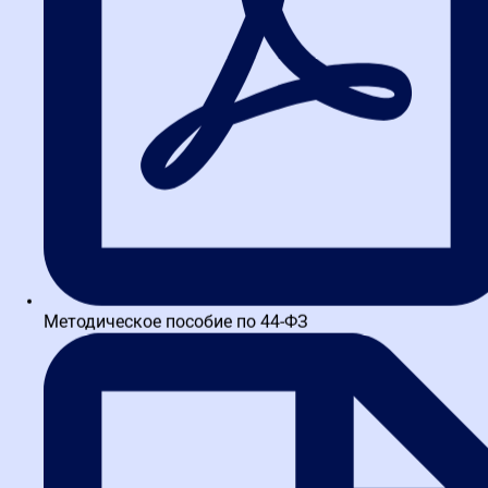
и техническим риском в
цифровой среде?
Принцип профессионализма (ст. 9 44-ФЗ) предъявляет
повышенные требования к квалификации обеих сторон.
Контрольный орган ожидал от участника цифровой гигиены:
регулярной проверки спам-папки, настройки фильтров. Однако
суды скорректировали этот стандарт, указав, что
профессионализм не должен быть беспредельным. Участник
закупки не может отвечать за алгоритмы сторонних сервисов,
если его собственные действия не содержат грубой
неосторожности. Кроме того, профессионализм заказчика тоже
предполагает способность адекватно оценить ситуацию: увидев
незначительную просрочку и многолетнее портфолио, можно
было бы воздержаться от направления сведений в РНП,
Методическое пособие по 44-ФЗ
известив победителя альтернативными каналами связи.
Эволюция правоприменения и
информационная безопасность
закупок
Описание кейса было бы неполным без анализа трендов,