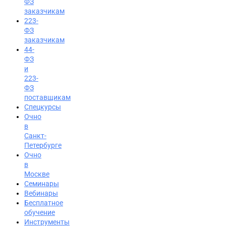
ФЗ
заказчикам
223-
ФЗ
заказчикам
44-
ФЗ
и
223-
ФЗ
поставщикам
Спецкурсы
Очно
в
Санкт-
Петербурге
Очно
в
Москве
Семинары
Вход на портал
Вебинары
8 (800) 200-85-28
Бесплатное
обучение
Инструменты