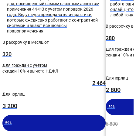
выстраивания стратегии поведения при проверках и
дня, посвященный самым сложным аспектам
работающие 
обжалованиях.
применения 44-ФЗ с учетом поправок 2026
онлайн, что 
года. Ведут курс преподаватели-практики,
любой точки
которые ежедневно работают с контрактной
системой и знают все нюансы
В рассрочку в 
правоприменения.
280
В рассрочку в месяц от
Для граждан с
320
скидки 10% и 
Для граждан с учетом
скидки 10% и вычета НДФЛ
Для юрлиц
2 464
2 800
Для юрлиц
3 200
-59%
-59%
6 800