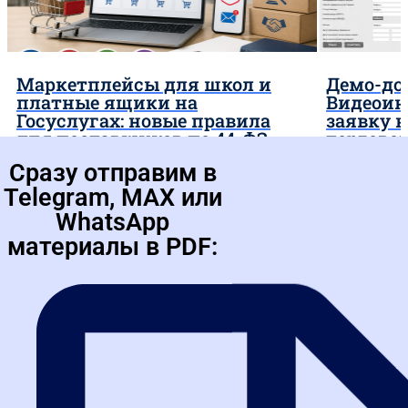
Маркетплейсы для школ и
Демо-до
платные ящики на
Видеоин
Госуслугах: новые правила
заявку 
для поставщиков по 44-ФЗ
торгово
Тендер
Сразу отправим в
За последнюю неделю в сфере госзакупок
Telegram, MAX или
произошло сразу несколько значимых событий,
которые напрямую влияют на работу
WhatsApp
поставщиков по 44-ФЗ. Приняты...
материалы в PDF: