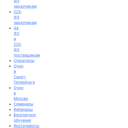
ФЗ
заказчикам
223-
ФЗ
заказчикам
44-
ФЗ
и
223-
ФЗ
поставщикам
Спецкурсы
Очно
в
Санкт-
Петербурге
Очно
в
Москве
Семинары
Вход на портал
Вебинары
8 (800) 200-85-28
Бесплатное
обучение
Инструменты