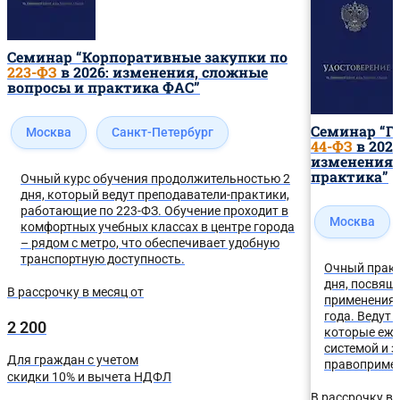
теоретическую базу с практическими навыками работы на
электронных торговых площадках.
Семинар “Корпоративные закупки по
223-ФЗ
в 2026: изменения, сложные
вопросы и практика ФАС”
Семинар “Г
Москва
Санкт-Петербург
44-ФЗ
в 202
изменения 
практика”
Очный курс обучения продолжительностью 2
дня, который ведут преподаватели-практики,
работающие по 223-ФЗ. Обучение проходит в
Москва
комфортных учебных классах в центре города
– рядом с метро, что обеспечивает удобную
транспортную доступность.
Очный прак
дня, посвя
В рассрочку в месяц от
применения 
года. Ведут 
2 200
которые еже
системой и 
Для граждан с учетом
правоприме
скидки 10% и вычета НДФЛ
В рассрочку в 