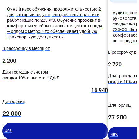
Очный курс обучения продолжительностью 2
Аудиторное 
дня, который ведут преподаватели-практики,
руководство
работающие по 223-ФЗ. Обучение проходит в
ежедневно р
комфортных учебных классах в центре города
223-ФЗ. Зан
– рядом с метро, что обеспечивает удобную
комфортабел
транспортную доступность.
непосредств
В рассрочку в месяц от
В рассрочку в 
2 200
2 720
Для граждан с учетом
Для граждан с
скидки 10% и вычета НДФЛ
скидки 10% и 
16 940
Для юрлиц
Для юрлиц
22 000
27 200
-40%
-40%