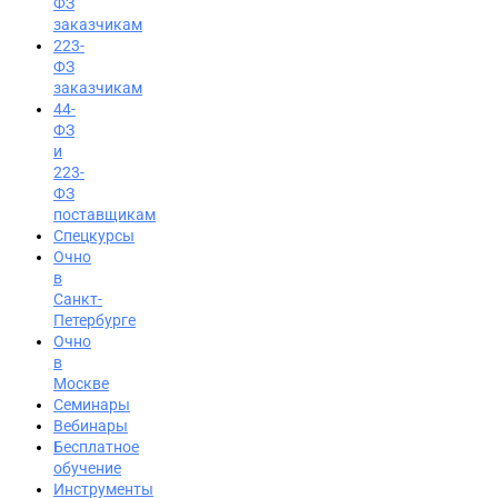
ФЗ
заказчикам
223-
ФЗ
заказчикам
44-
ФЗ
и
223-
ФЗ
поставщикам
Спецкурсы
Очно
в
Санкт-
Петербурге
Очно
в
Москве
Семинары
Вход на портал
Вебинары
8 (800) 200-85-28
Бесплатное
обучение
Инструменты