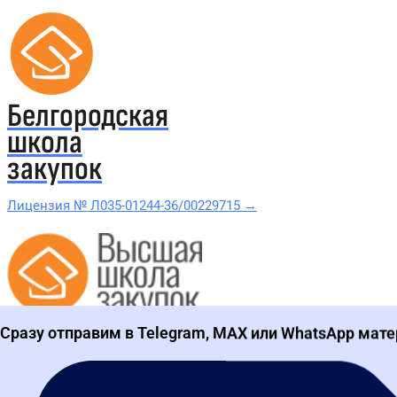
Белгородская
школа
закупок
Лицензия № Л035-01244-36/00229715 →
Проверить в реестре Рособрнадзора →
Все курсы 44-ФЗ и 223-ФЗ
Сразу отправим в Telegram, MAX или WhatsApp мате
Курсы по 44-ФЗ
Курсы по 223-ФЗ
44-ФЗ и 223-ФЗ заказчикам