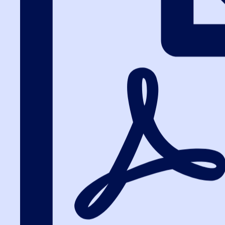
Вход на портал
8 (800) 200-85-28
Вход на портал
Как компания пот
полезно знать п
и 223-ФЗ