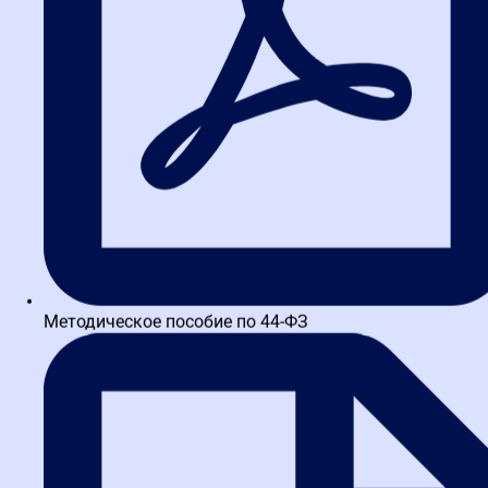
часов, общая продолжительность — 108 часов. Группа — 40
человек, место обучения — г. Казань, на территории
исполнителя.
Заявитель изучил конкурсную документацию, обнаружил
положения, которые счел незаконно ограничивающими
конкуренцию, и подал жалобу по пяти доводам. Разберем, какие
из них сработали, а какие нет и почему.
Три необоснованных довода:
почему ФАС встал на сторону
заказчика
Довод №1: Избыточные требования к оборудованию учебной
Методическое пособие по 44-ФЗ
аудитории
Что утверждал заявитель:
заказчик неправомерно потребовал
наличие в учебной аудитории акустической системы, проектора
с экраном диагональю не менее 130 дюймов и системы
кондиционирования воздуха. По мнению заявителя, эти
требования избыточны, не являются обязательными по
санитарным нормам и ограничивают круг потенциальных
участников.