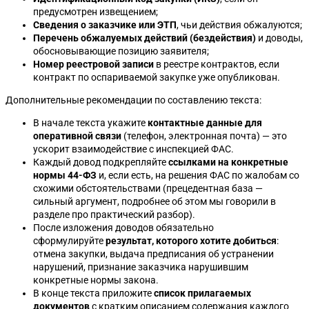
предусмотрен извещением;
Сведения о заказчике или ЭТП
, чьи действия обжалуются;
Перечень обжалуемых действий (бездействия)
и доводы,
обосновывающие позицию заявителя;
Номер реестровой записи
в реестре контрактов, если
контракт по оспариваемой закупке уже опубликован.
Дополнительные рекомендации по составлению текста:
В начале текста укажите
контактные данные для
оперативной связи
(телефон, электронная почта) — это
ускорит взаимодействие с инспекцией ФАС.
Каждый довод подкрепляйте
ссылками на конкретные
нормы 44-ФЗ
и, если есть, на решения ФАС по жалобам со
схожими обстоятельствами (прецедентная база —
сильный аргумент, подробнее об этом мы говорили в
разделе про практический разбор).
После изложения доводов обязательно
сформулируйте
результат, которого хотите добиться
:
отмена закупки, выдача предписания об устранении
нарушений, признание заказчика нарушившим
конкретные нормы закона.
В конце текста приложите
список прилагаемых
документов
с кратким описанием содержания каждого