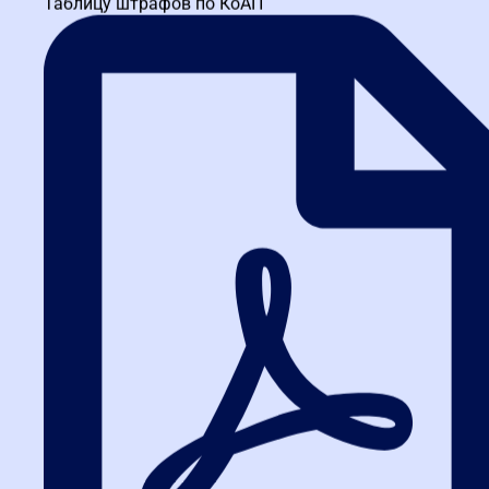
Таблицу штрафов по КоАП
Если административный срок для обжалования в ФАС истек, это
не означает полной потери прав. Закон предоставляет
альтернативные пути защиты:
Арбитражный суд
: универсальный способ обжалования
действий (бездействия) участников закупки, если они
нарушают ваши права. Срок исковой давности — 3 месяца
с даты, когда вы узнали о нарушении.
Прокуратура
: обращение не требует судебных издержек.
Если в завершенной закупке выявлены серьезные
нарушения, ее могут признать незаконной, а на
должностных лиц заказчика наложить административную
ответственность.
Хотите мгновенно ориентироваться в сроках и
безошибочно определять последний день подачи
жалобы?
На
курсах fz44.org
мы даем не только
нормативную базу, но и готовые календарные
шаблоны расчета сроков по каждому типу закупок,
а также учим работать с ГИС «Независимый
регистратор». Переходите по ссылке, чтобы
записаться на ближайший поток.