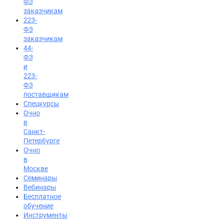
ФЗ
заказчикам
223-
ФЗ
заказчикам
44-
ФЗ
и
223-
ФЗ
поставщикам
Спецкурсы
Очно
в
Санкт-
Петербурге
Очно
в
Москве
Семинары
Вход на портал
Вебинары
8 (800) 200-85-28
Бесплатное
обучение
Инструменты