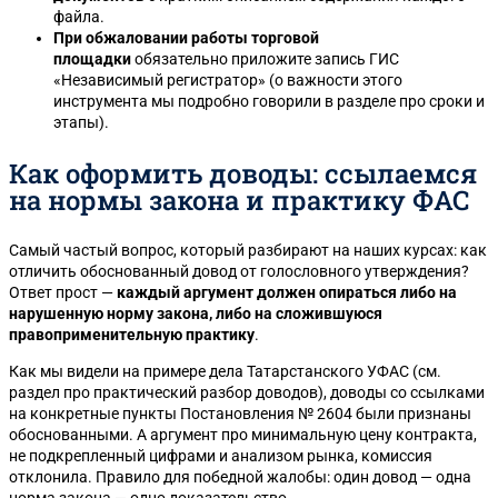
файла.
При обжаловании работы торговой
площадки
обязательно приложите запись ГИС
«Независимый регистратор» (о важности этого
инструмента мы подробно говорили в разделе про сроки и
этапы).
Как оформить доводы: ссылаемся
на нормы закона и практику ФАС
Самый частый вопрос, который разбирают на наших курсах: как
отличить обоснованный довод от голословного утверждения?
Ответ прост —
каждый аргумент должен опираться либо на
нарушенную норму закона, либо на сложившуюся
правоприменительную практику
.
Как мы видели на примере дела Татарстанского УФАС (см.
раздел про практический разбор доводов), доводы со ссылками
на конкретные пункты Постановления № 2604 были признаны
обоснованными. А аргумент про минимальную цену контракта,
не подкрепленный цифрами и анализом рынка, комиссия
отклонила. Правило для победной жалобы: один довод — одна
норма закона — одно доказательство.