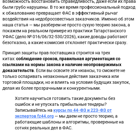
возможность восстановить справедливость, даже если их права
были грубо нарушены. В то же время профессиональный подход
к обжалованию превращает ФАС в эффективный рычаг
воздействия на недобросовестных заказчиков. Именно об этом
наша статья — мы разберем не просто сухую теорию закона, а
покажем на реальном примере из практики Татарстанского
УФАС (дело № 016/06/32-530/2026), какие доводы работают
безотказно, а какие комиссия отклоняет практически сразу.
Принцип защиты прав поставщика строится на трех
китах:
соблюдение сроков, правильная аргументация со
ссылками на нормы закона и наличие неопровержимых
доказательств
. Если вы освоите эти нюансы, то сможете не
только оспаривать незаконные действия заказчика или
торговой площадки, но и влиять на условия будущих закупок,
делая их более прозрачными и конкурентными.
Хотите научиться готовить такие документы без
ошибок и не упускать прибыльные тендеры?
Записывайтесь на
курсы по 44-ФЗ и 223-ФЗ от
экспертов fz44.org
— мы даем не просто теорию, а
работающие шаблоны и алгоритмы, проверенные на
сотнях реальных дел в ФАС.