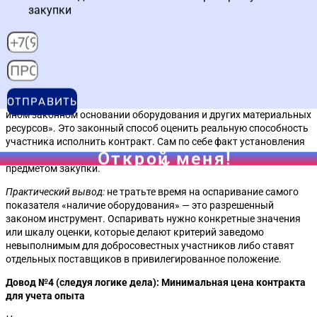
критерий оценки заявок показатель «наличие оборудования и
закупки
материальных ресурсов», хотя это оборудование не является
необходимым для оказания услуги.
Решение ФАС:
довод необоснован.
Почему:
постановление Правительства РФ № 2604 «Об оценке
заявок» прямо предусматривает в пункте 24 такой показатель,
ОТПРАВИТЬ
как «наличие у участников закупки на праве собственности или
ином законном основании оборудования и других материальных
ресурсов». Это законный способ оценить реальную способность
участника исполнить контракт. Сам по себе факт установления
Открой меня!
такого критерия не является нарушением, если он связан с
предметом закупки.
Практический вывод:
не тратьте время на оспаривание самого
показателя «наличие оборудования» — это разрешенный
законом инструмент. Оспаривать нужно конкретные значения
или шкалу оценки, которые делают критерий заведомо
невыполнимым для добросовестных участников либо ставят
отдельных поставщиков в привилегированное положение.
Довод №4 (следуя логике дела): Минимальная цена контракта
для учета опыта