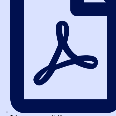
неправильный подсчет баллов);
Содержание протоколов закупочной комиссии;
Подкрепленный доказательствами сговор заказчика с
победителем.
Если вашу заявку отклонили по надуманному предлогу, это
классический повод для жалобы именно на данной стадии.
Жалоба на этапе заключения
контракта (не позднее даты
подписания)
Жалобу здесь может подать победитель закупки или участник,
признанный уклонившимся от заключения контракта. Предмет
обжалования — нарушения, допущенные заказчиком при
процедуре подписания (например, изменение проекта контракта
в одностороннем порядке). Срок жесткий —
не позднее даты
заключения контракта
.
Что делать, если срок для ФАС
пропущен?