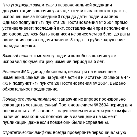
Что утверждал заявитель:
в первоначальной редакции
документации заказчик указал, что учитываются контракты,
исполненные за последние 3 года до даты подачи заявок.
Однако подпункт «г» пункта 28 Постановления № 2604 прямо
устанавливает: последний акт, составленный при исполнении
договора, должен быть подписан не ранее чем за 5 лет до даты
окончания срока подачи заявок. 3 года — грубое нарушение
порядка оценки.
Важный нюанс:
к моменту подачи жалобы заказчик уже
исправил документацию, изменив период на 5 лет.
Решение ФАС:
довод обоснован, несмотря на внесенные
изменения. Заказчик нарушил части 8 и 9 статьи 32 Закона 44-
ФЗ и подпункт «г» пункта 28 Постановления № 2604. Выдано
обязательное предписание.
Почему это принципиально:
заказчик не вправе произвольно
сокращать установленный Постановлением № 2604 период для
оценки опыта. А главное — нарушением считается уже сам факт
наличия незаконных положений в извещении на момент
публикации, даже если позже они были исправлены.
Стратегический лайфхак:
всегда проверяйте первоначальную