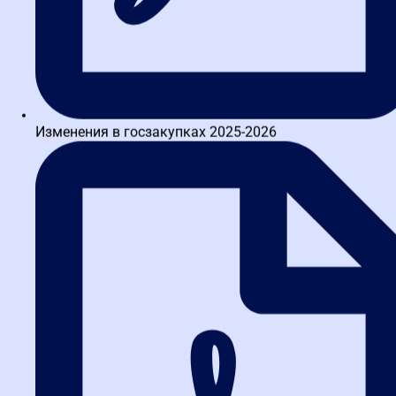
Практический разбор на
примере жалобы от Амурской
школы закупок
Теория без практики мертва, поэтому разберем живое дело №
016/06/32-530/2026, рассмотренное Татарстанским УФАС.
Заказчик — ГКУ «Республиканский ресурсный центр», заявитель
Изменения в госзакупках 2025-2026
— АНОО ДПО «Высшая школа закупок». Жалоба признана
частично обоснованной. Этот пример наглядно показывает,
какие аргументы комиссия отклоняет практически без
обсуждения, а какие ведут к выдаче обязательного предписания
и возбуждению административного производства против
должностных лиц заказчика.
Фабула дела: что закупали и
почему возник спор
Заказчик проводил конкурс на оказание услуг по повышению
квалификации специалистов социальной сферы по программе
«Контрактная система в сфере закупок». Начальная цена
контракта — 480 000 рублей. Форма обучения — очно-заочная с
дистанционными технологиями, очная часть — не менее 40