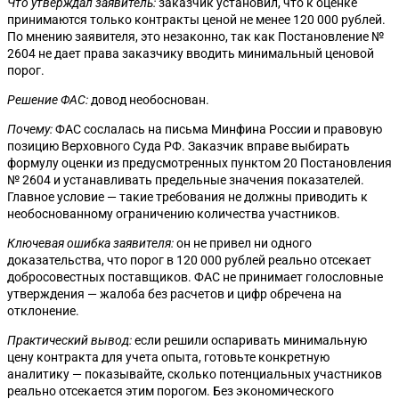
Что утверждал заявитель:
заказчик установил, что к оценке
принимаются только контракты ценой не менее 120 000 рублей.
По мнению заявителя, это незаконно, так как Постановление №
2604 не дает права заказчику вводить минимальный ценовой
порог.
Решение ФАС:
довод необоснован.
Почему:
ФАС сослалась на письма Минфина России и правовую
позицию Верховного Суда РФ. Заказчик вправе выбирать
формулу оценки из предусмотренных пунктом 20 Постановления
№ 2604 и устанавливать предельные значения показателей.
Главное условие — такие требования не должны приводить к
необоснованному ограничению количества участников.
Ключевая ошибка заявителя:
он не привел ни одного
доказательства, что порог в 120 000 рублей реально отсекает
добросовестных поставщиков. ФАС не принимает голословные
утверждения — жалоба без расчетов и цифр обречена на
отклонение.
Практический вывод:
если решили оспаривать минимальную
цену контракта для учета опыта, готовьте конкретную
аналитику — показывайте, сколько потенциальных участников
реально отсекается этим порогом. Без экономического