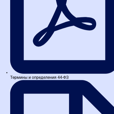
документе.
Лайфхак с запросом разъяснений.
Прежде чем идти в
ФАС, используйте законное право на запрос разъяснений
положений документации через ЭТП. Его можно подать за
три дня до окончания приема заявок. Заказчик обязан
ответить. Если ответ вас не устроил — вы получили
дополнительное подтверждение его недобросовестности,
что усилит вашу позицию при последующей жалобе.
Жалоба после подведения итогов
(в течение 5 дней с даты
протокола)
Этот этап доступен
только участнику, который подал заявку на
участие в закупке
. Отсчет 5 дней идет с даты размещения в
Термины и определения 44-ФЗ
Единой информационной системе (ЕИС) итогового протокола (ч.
2 ст. 105 44-ФЗ).
На этом этапе можно обжаловать:
Незаконные или необоснованные причины отклонения
вашей заявки;
Нарушение правил проведения закупки (например,