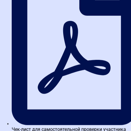
Решение ФАС:
довод необоснован.
Почему:
статья 33 Закона о контрактной системе дает заказчику
право описывать объект закупки через функциональные и
качественные характеристики, необходимые для нормального
использования результата. Заказчик внятно пояснил: большой
экран обеспечивает хорошую видимость материала с любого
места в аудитории на 40 человек, а кондиционер поддерживает
работоспособность слушателей в течение учебного дня. При
этом заказчик не ссылался на конкретные товарные знаки и не
указывал производителей — значит, дискриминации нет.
Практический вывод:
оспаривать материально-технические
требования к оборудованию, мебели, оргтехнике крайне сложно,
если они не содержат указания на конкретную марку и не
выходят за разумные пределы. Любой довод такого рода
требует доказательств, что характеристика объективно не
нужна для исполнения контракта.
Довод №2: Незаконность оценки оборудования в критерии
«квалификация»
Что утверждал заявитель:
заказчик незаконно включил в
Чек-лист для самостоятельной проверки участника