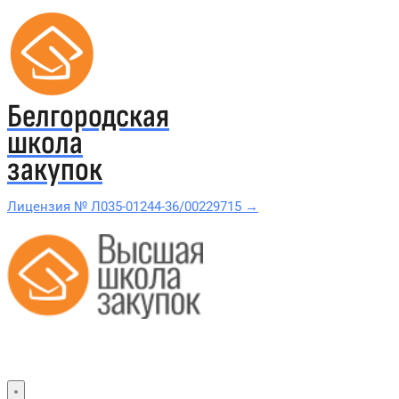
Белгородская
школа
закупок
Лицензия № Л035-01244-36/00229715 →
Проверить в реестре Рособрнадзора →
Все курсы 44-ФЗ и 223-ФЗ
Курсы по 44-ФЗ
Курсы по 223-ФЗ
44-ФЗ и 223-ФЗ заказчикам