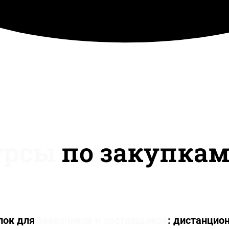
урсы
по закупкам 
пок для
заказчиков и поставщиков
: дистанцион