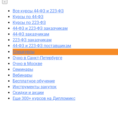
44-ФЗ заказчикам
Все курсы 44-ФЗ и 223-ФЗ
223-ФЗ заказчикам
Курсы по 44-ФЗ
44-ФЗ и 223-ФЗ поставщикам
Курсы по 223-ФЗ
Очно в Москве
44-ФЗ и 223-ФЗ заказчикам
Очно в Санкт-Петербурге
44-ФЗ заказчикам
Семинары
223-ФЗ заказчикам
Вебинары
44-ФЗ и 223-ФЗ поставщикам
Спецкурсы
Спецкурсы
Скидки и акции
Очно в Санкт-Петербурге
Очно в Москве
Семинары
Вебинары
Бесплатное обучение
Инструменты закупок
Скидки и акции
Еще 300+ курсов на Дипломикс