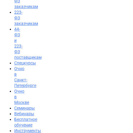
ФЗ
заказчикам
223-
ФЗ
заказчикам
44-
ФЗ
и
223-
ФЗ
поставщикам
Спецкурсы
Очно
в
Санкт-
Петербурге
Очно
в
Москве
Семинары
Вход на портал
Вебинары
8 (800) 200-85-28
Бесплатное
обучение
Инструменты