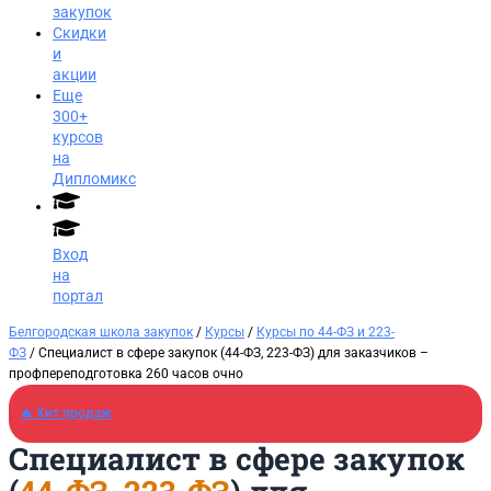
закупок
Скидки
и
акции
Еще
300+
курсов
на
Дипломикс
Вход
на
портал
Белгородская школа закупок
/
Курсы
/
Курсы по 44-ФЗ и 223-
ФЗ
/ Специалист в сфере закупок (44-ФЗ, 223-ФЗ) для заказчиков​ –
профпереподготовка 260 часов очно
🔥 Хит продаж
Специалист в сфере закупок
Заказать звонок