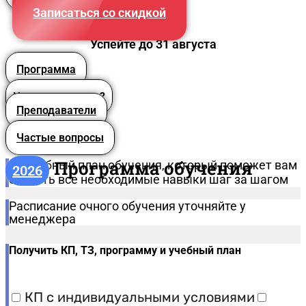
Записаться со скидкой
Успейте до 31 августа
Программа
Что вы получите?
Преподаватели
Частые вопросы
Программа обучения
Подробный план обучения, который поможет вам
2026
освоить все необходимые навыки шаг за шагом
Расписание очного обучения уточняйте у
менеджера
Получить КП, ТЗ, программу и учебный план
КП с индивидуальными условиями