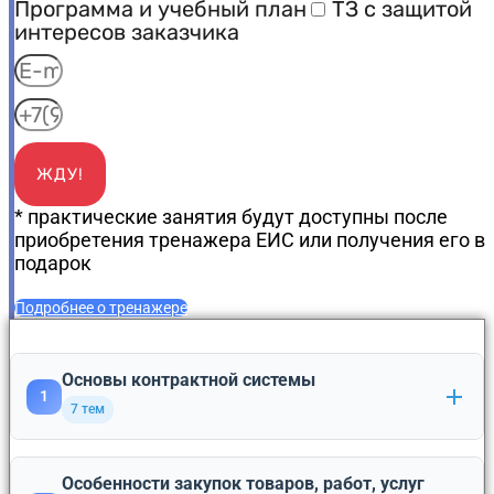
Программа и учебный план
ТЗ с защитой
интересов заказчика
ЖДУ!
* практические занятия будут доступны после
приобретения тренажера ЕИС или получения его в
подарок
Подробнее о тренажере
Основы контрактной системы
1
7 тем
Изменения в законодательстве о контрактной
Особенности закупок товаров, работ, услуг